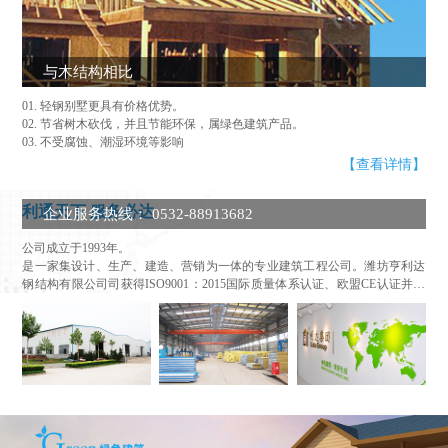
与木结构相比
01. 轻钢别墅更具有价格优势。
02. 节省树木砍伐，并且节能环保，属绿色建筑产品。
03. 不受腐蚀、潮湿环境等影响
【查看详情】
利通天下 服务必达
企业服务热线： 0532-88913682
公司成立于1993年。
是一家集设计、生产、建造、营销为一体的专业建筑工程公司。
潍坊亨利达
钢结构有限公司
司获得ISO9001：2015国际质量体系认证、欧盟CE认证并通
过了全球国际性的认证机构SGS和BV工厂审核。 公司具有钢结构工程专业承
包二级资质，是山东省及实力的集成房屋工程公司之一。 利达集团是中国钢
结构协会、中国国际贸易促进委员会等多家协会会员。公司是5.12抗震救灾
先进企业。