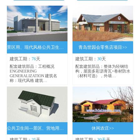
景区用、现代风格公共卫生间76平>>
青岛世园会零售店项目>>
建筑工期：
76
天
建筑工期：
30
天
配套建筑部品：工程概况
配套建筑部品：整体为轻钢结
ENGINEERING
构，屋面多彩沥青瓦+卷材防水
GENERALIZATION 建筑名
（材料可选），外墙…
称：现代风格 建筑…
公共卫生间—景区、营地用公共卫生间…>>
休闲农庄>>
建筑工期：
25
天
建筑工期：
30天
天