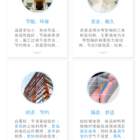
节能、环保
安全、耐久
温度变化小、热传导低，
房屋采用冷弯型钢的三角
保温性能好，节能效果突
桁架结构，主要墙体为冷
出；施工过程干发作业，
弯型钢的称重剪力墙结
节约用水，房屋房结构材
构，可抗
9
级地震；结构寿
料
100%
回收。
命可达
90
之久。
经济、节约
隔音、舒适
自重轻，节省基础造价；
由轻钢龙骨、保温材料和
更高
的土地利用率，
更低
植物纤维板组成墙体满足
的项目运作费用，
更早
的
隔音效果
；同时具备
调节
销售，
更快
的回收投资。
室内
空气干湿度，
通风散