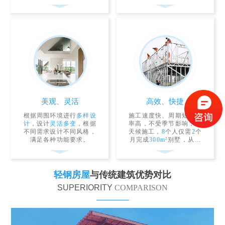
热
等功能。
美观、灵活
高效、快捷
根据周围环境进行
多样设
施工速度快、周期短、效
计
，设计
灵活多变
，根据
率高，不受季节影响，全
不同需求设计不同风格，
天候施工，
8
个人仅需
2
个
满足各种功能要求。
月完成
300m²
别墅，从搭
建到装修。
轻钢房屋
与传统建筑优势对比
SUPERIORITY
COMPARISON