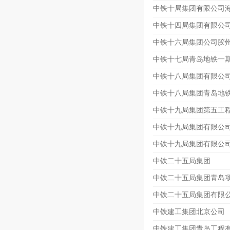
中铁十局集团有限公司
中铁十四局集团有限公
中铁十六局集团公司胶
中铁十七局青岛地铁一期
中铁十八局集团有限公
中铁十八局集团青岛地铁
中铁十九局集团第五工
中铁十九局集团有限公
中铁十九局集团有限公司
中铁二十五局集团
中铁二十五局集团青岛
中铁二十五局集团有限公
中铁建工集团北京公司
中铁建工集团青岛工程