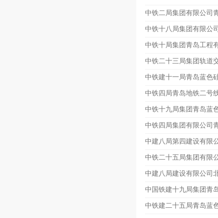
中铁二局集团有限公司青
中铁十八局集团有限公司
中铁十局集团青岛工程
中铁二十三局集团轨道
中铁建十一局青岛蓝色硅
中铁四局青岛地铁二号
中铁十九局集团青岛蓝色
中铁四局集团有限公司青
中建八局第四建设有限
中铁二十五局集团有限公
中建八局建设有限公司
中国铁建十九局集团青岛
中铁建二十五局青岛蓝色