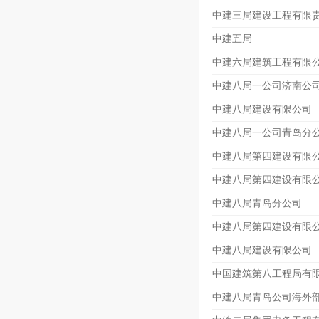
中建三局建设工程有限
中建五局
中建六局建筑工程有限
中建八局一公司济南公
中建八局建设有限公司
中建八局一公司青岛分
中建八局第四建设有限
中建八局第四建设有限
中建八局青岛分公司
中建八局第四建设有限
中建八局建设有限公司
中国建筑第八工程局有
中建八局青岛公司海外