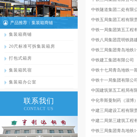
中铁隧道集团二处有限
中铁五局集团工程有限
产品推荐：集装箱商铺
中铁一局集团第五工程
集装箱商铺
中铁八局集团昆明铁路
20尺标准可拆集装箱房
中铁三局集团青岛地铁1
打包式箱房
中铁建工集团有限公司
集装箱民宿
中铁十七局青岛地铁一期
中铁十一局集团有限公
集装箱办公室
中国建筑第五工程局有
联系我们
中化帝斯曼制药（淄博
CONTACT US
中建三局建设工程有限
中建二局第三建筑工程
中铁三局集团青岛地铁1