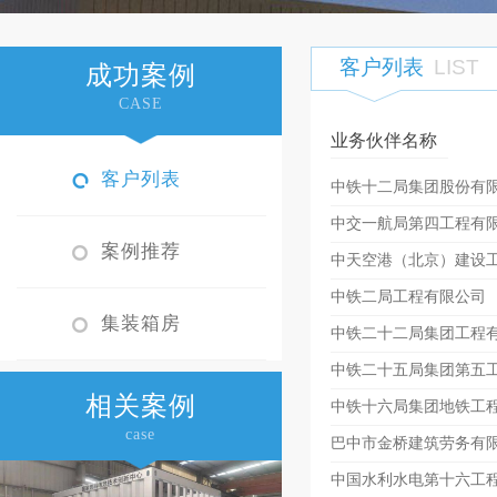
客户列表
LIST
成功案例
CASE
业务伙伴名称
客户列表
中铁十二局集团股份有
中交一航局第四工程有
案例推荐
中天空港（北京）建设
中铁二局工程有限公司
集装箱房
中铁二十二局集团工程
中铁二十五局集团第五
相关案例
中铁十六局集团地铁工
case
巴中市金桥建筑劳务有
中国水利水电第十六工