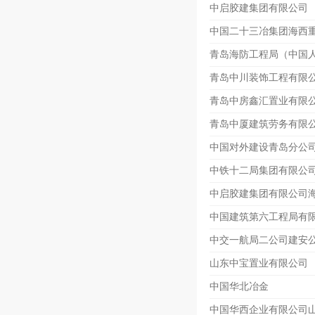
中启胶建集团有限公司
中国二十三冶集团海西
青岛海防工程局（中国人
青岛中川装饰工程有限
青岛中房鑫汇置业有限
青岛中厦建筑劳务有限
中国对外建设青岛分公
中铁十二局集团有限公
中启胶建集团有限公司
中国建筑第六工程局有
中交一航局二公司建安
山东中宝置业有限公司
中国华北冶金
中国华西企业有限公司