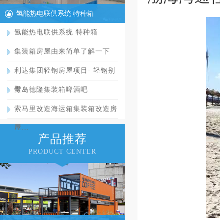
氢能热电联供系统 特种箱
氢能热电联供系统 特种箱
集装箱房屋由来简单了解一下
利达集团轻钢房屋项目- 轻钢别
墅…
青岛德隆集装箱啤酒吧
索马里改造海运箱集装箱改造房
屋…
产品推荐
PRODUCT CENTER