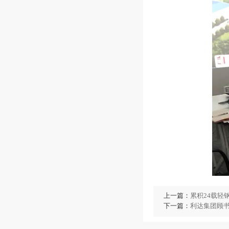
上一篇：
累积24载轻
下一篇：
利达集团顾