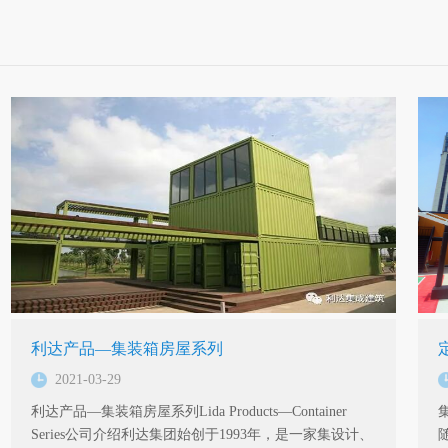
利达产品—集装箱房屋系列
2021-03-29
利达产品—集装箱房屋系列Lida Products—Container
Series公司介绍利达集团始创于1993年，是一家集设计、