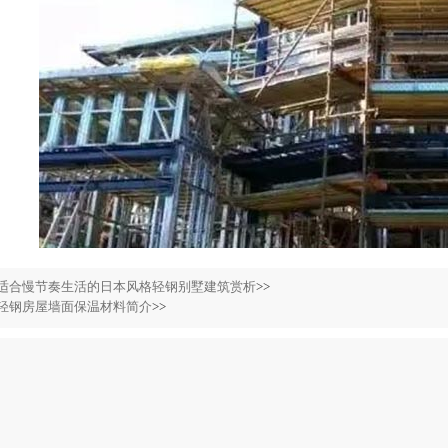
适合慢节奏生活的日本风格轻钢别墅建筑赏析
>>
轻钢房屋墙面保温材料简介
>>