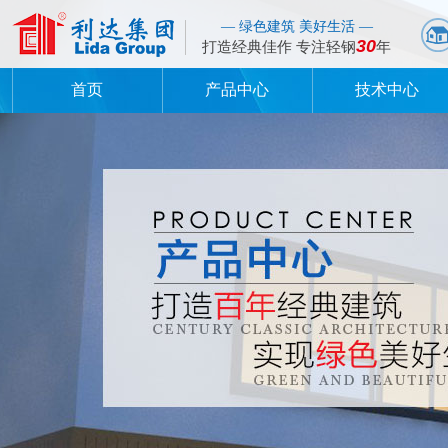
— 绿色建筑 美好生活 —
30
打造经典佳作 专注轻钢
年
首页
产品中心
技术中心