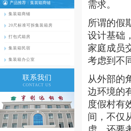
需求。
产品推荐：集装箱商铺
集装箱商铺
所谓的假
20尺标准可拆集装箱房
设计基础
打包式箱房
家庭成员
集装箱民宿
考虑到不
集装箱办公室
联系我们
从外部的
CONTACT US
边环境的
度假村有
间，不仅
虑，还要