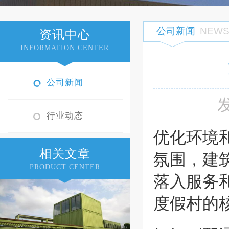
公司新闻
NEW
资讯中心
INFORMATION CENTER
公司新闻
行业动态
优化环境
相关文章
氛围，建
PRODUCT CENTER
落入服务
度假村的