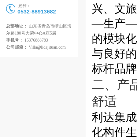
兴、文旅
热线：
0532-88913682
—生产—
总部地址：
山东省青岛市崂山区海
尔路180号大荣中心A座5层
的模块化
手机号：
15376888783
公司邮箱：
Villa@lidajituan.com
与良好的
标杆品牌
二、产
舒适
利达集成
化构件生