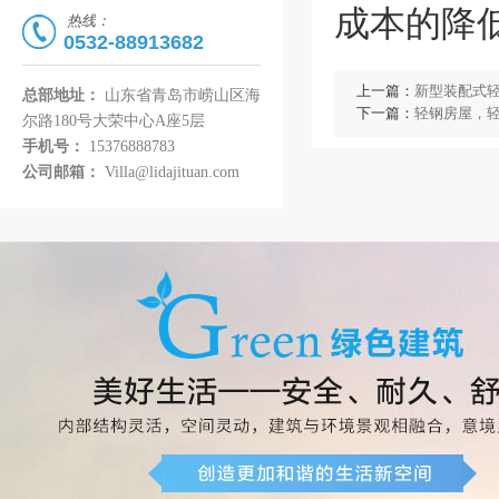
成本的降
热线：
0532-88913682
上一篇：
新型装配式
总部地址：
山东省青岛市崂山区海
下一篇：
轻钢房屋，
尔路180号大荣中心A座5层
手机号：
15376888783
公司邮箱：
Villa@lidajituan.com