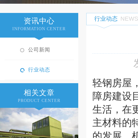
行业动态
NEW
资讯中心
INFORMATION CENTER
公司新闻
行业动态
轻钢房屋
相关文章
障房建设
PRODUCT CENTER
生活，在
主材料的
的发展，