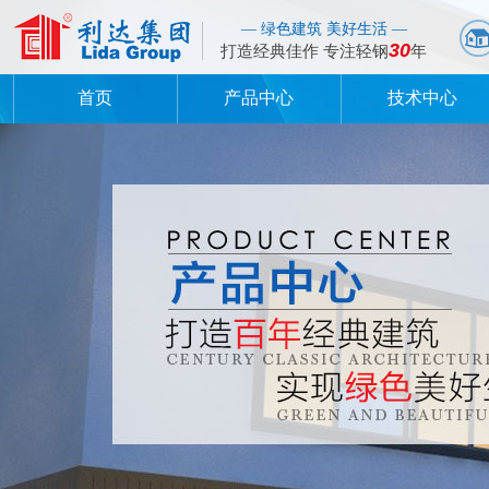
— 绿色建筑 美好生活 —
30
打造经典佳作 专注轻钢
年
首页
产品中心
技术中心