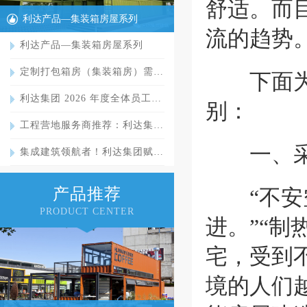
舒适。而
利达产品—集装箱房屋系列
流的趋势
利达产品—集装箱房屋系列
定制打包箱房（集装箱房）需…
下面为你
利达集团 2026 年度全体员工…
别：
工程营地服务商推荐：利达集…
一、采
集成建筑领航者！利达集团赋…
产品推荐
“不安空
PRODUCT CENTER
进。”“制
宅，受到
境的人们